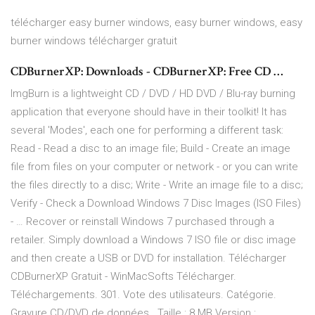
télécharger easy burner windows, easy burner windows, easy
burner windows télécharger gratuit
CDBurnerXP: Downloads - CDBurnerXP: Free CD …
ImgBurn is a lightweight CD / DVD / HD DVD / Blu-ray burning
application that everyone should have in their toolkit! It has
several 'Modes', each one for performing a different task:
Read - Read a disc to an image file; Build - Create an image
file from files on your computer or network - or you can write
the files directly to a disc; Write - Write an image file to a disc;
Verify - Check a Download Windows 7 Disc Images (ISO Files)
- … Recover or reinstall Windows 7 purchased through a
retailer. Simply download a Windows 7 ISO file or disc image
and then create a USB or DVD for installation. Télécharger
CDBurnerXP Gratuit - WinMacSofts Télécharger.
Téléchargements. 301. Vote des utilisateurs. Catégorie.
Gravure CD/DVD de données . Taille : 8 MB Version :