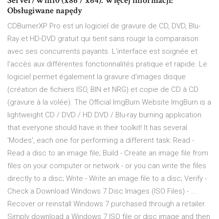
Server/Win10 (x86 / x64). Więcej informacji:
Obsługiwane napędy
CDBurnerXP Pro est un logiciel de gravure de CD, DVD, Blu-
Ray et HD-DVD gratuit qui tient sans rougir la comparaison
avec ses concurrents payants. L'interface est soignée et
l'accès aux différentes fonctionnalités pratique et rapide. Le
logiciel permet également la gravure d'images disque
(création de fichiers ISO, BIN et NRG) et copie de CD à CD
(gravure à la volée). The Official ImgBurn Website ImgBurn is a
lightweight CD / DVD / HD DVD / Blu-ray burning application
that everyone should have in their toolkit! It has several
'Modes', each one for performing a different task: Read -
Read a disc to an image file; Build - Create an image file from
files on your computer or network - or you can write the files
directly to a disc; Write - Write an image file to a disc; Verify -
Check a Download Windows 7 Disc Images (ISO Files) - …
Recover or reinstall Windows 7 purchased through a retailer.
Simply download a Windows 7 ISO file or disc image and then