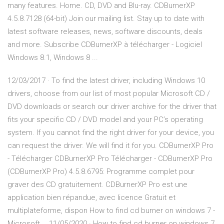
many features. Home. CD, DVD and Blu-ray. CDBurnerXP
4.5.8.7128 (64-bit) Join our mailing list. Stay up to date with
latest software releases, news, software discounts, deals
and more. Subscribe CDBurnerXP à télécharger - Logiciel
Windows 8.1, Windows 8 ...
12/03/2017 · To find the latest driver, including Windows 10
drivers, choose from our list of most popular Microsoft CD /
DVD downloads or search our driver archive for the driver that
fits your specific CD / DVD model and your PC’s operating
system. If you cannot find the right driver for your device, you
can request the driver. We will find it for you. CDBurnerXP Pro
- Télécharger CDBurnerXP Pro Télécharger - CDBurnerXP Pro
(CDBurnerXP Pro) 4.5.8.6795: Programme complet pour
graver des CD gratuitement. CDBurnerXP Pro est une
application bien répandue, avec licence Gratuit et
multiplateforme, dispon How to find cd burner on windows 7 -
Microsoft … 11/05/2020 · How to find cd burner on windows 7