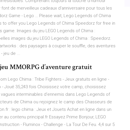
 irrésistibles. Comprenant toujours la touche d'humour
y font de merveilleux cadeaux d'anniversaire pour tous les
orz Game - Lego … Please wait, Lego Legends of Chima
s to offer you Lego Legends of Chima Speedorz for free in
his game. Images du jeu LEGO Legends of Chima :
belles images du jeu LEGO Legends of Chima : Speedorz.
artworks : des paysages à couper le souffle, des aventures
 jeu de ...
jeu MMORPG d’aventure gratuit
 Lego Chima : Tribe Fighters - Jeux gratuits en ligne -
 - Joué 35,243 fois Choisissez votre camp, choisissez
les vagues interminables d'ennemis dans Lego Legends of
tecteurs de Chima ou rejoignez le camp des Chasseurs de
n.fr : lego chima : Jeux et Jouets Achat en ligne dans un
er au contenu principal.fr Essayez Prime Bonjour, LEGO
ruction - Fluminox - Challenge - La Tour De Feu. 4,4 sur 5