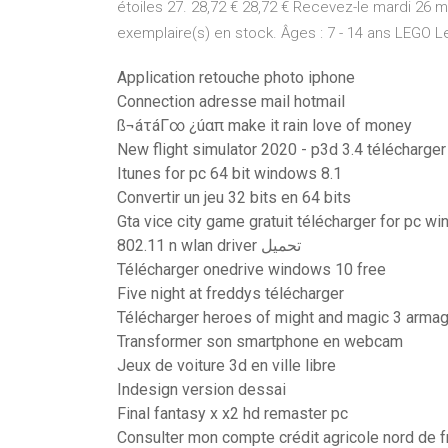
étoiles 27. 28,72 € 28,72 € Recevez-le mardi 26 m
exemplaire(s) en stock. Âges : 7 - 14 ans LEGO 
Application retouche photo iphone
Connection adresse mail hotmail
ß¬áτáΓ∞ ¿úαπ make it rain love of money
New flight simulator 2020 - p3d 3.4 télécharger
Itunes for pc 64 bit windows 8.1
Convertir un jeu 32 bits en 64 bits
Gta vice city game gratuit télécharger for pc w
802.11 n wlan driver تحميل
Télécharger onedrive windows 10 free
Five night at freddys télécharger
Télécharger heroes of might and magic 3 arma
Transformer son smartphone en webcam
Jeux de voiture 3d en ville libre
Indesign version dessai
Final fantasy x x2 hd remaster pc
Consulter mon compte crédit agricole nord de f