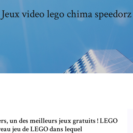
Jeux video lego chima speedorz
s, un des meilleurs jeux gratuits ! LEGO
eau jeu de LEGO dans lequel