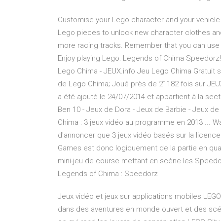
Customise your Lego character and your vehicle a
Lego pieces to unlock new character clothes an
more racing tracks. Remember that you can use 
Enjoy playing Lego: Legends of Chima Speedorz! 
Lego Chima - JEUX.info Jeu Lego Chima Gratuit su
de Lego Chima; Joué près de 21182 fois sur JEUX.
a été ajouté le 24/07/2014 et appartient à la sect
Ben 10 - Jeux de Dora - Jeux de Barbie - Jeux d
Chima : 3 jeux vidéo au programme en 2013 ... Wa
d'annoncer que 3 jeux vidéo basés sur la licen
Games est donc logiquement de la partie en qual
mini-jeu de course mettant en scène les Speedor
Legends of Chima : Speedorz
Jeux vidéo et jeux sur applications mobiles LEGO
dans des aventures en monde ouvert et des scénar