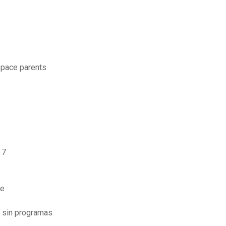
espace parents
 7
he
s sin programas