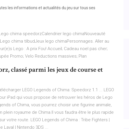
es les informations et actualités du jeu sur tous ses
maLego chima speedorzCalendrier lego chimaNouveauté
Lego chima tilbudJeux lego chimaPersonnages. Aller au
ur(e)s Lego : A prix Fou! Accueil; Cadeau noel pas cher;
upée Promo; Velo Reductions massives; Plan
z, classé parmi les jeux de course et
élécharger LEGO Legends of Chima: Speedorz 1.1 ... LEGO
our iPad qui vous propose de retrouver les héros de Lego
nds of Chima, vous pourrez choisir une figurine animale,
n plein royaume de Chima.Il vous faudra être le plus rapide
sur votre route. LEGO Legends of Chima : Tribe Fighters |
Laval | Nintendo 3DS ...