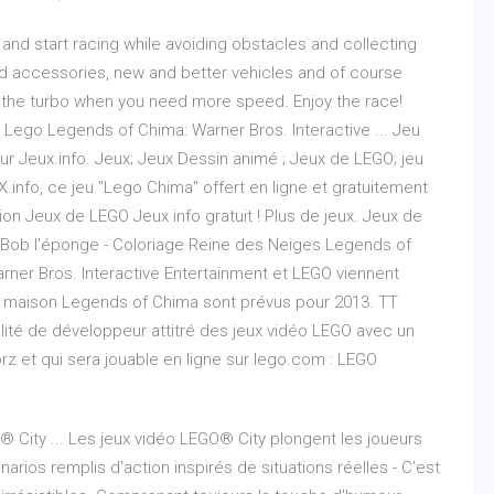
nd start racing while avoiding obstacles and collecting
d accessories, new and better vehicles and of course
the turbo when you need more speed. Enjoy the race!
Lego Legends of Chima: Warner Bros. Interactive ... Jeu
r Jeux.info. Jeux; Jeux Dessin animé ; Jeux de LEGO; jeu
info, ce jeu "Lego Chima" offert en ligne et gratuitement
ion Jeux de LEGO Jeux info gratuit ! Plus de jeux. Jeux de
e Bob l'éponge - Coloriage Reine des Neiges Legends of
rner Bros. Interactive Entertainment et LEGO viennent
ce maison Legends of Chima sont prévus pour 2013. TT
ité de développeur attitré des jeux vidéo LEGO avec un
z et qui sera jouable en ligne sur lego.com : LEGO
® City ... Les jeux vidéo LEGO® City plongent les joueurs
ios remplis d'action inspirés de situations réelles - C’est