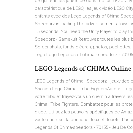
ce qui rend les jouets de construction LEGO City
caractéristique de LEGO, les jeux vidéo LEGO Cit
enfants avec des Lego Legends of Chima Speed
Speedorz is loading This advertisement allows u
15 seconds. You need the Unity Player to play t
Speedorz - Gamekult Retrouvez toutes les plus 
Screenshots, fonds d'écran, photos, pochettes, 
Lego Lego Legends of chima - speedorz - 70106 -
LEGO Legends of CHIMA Online 
LEGO Legends of Chima : Speedorz - jeuxvideo.com
Snokido Lego Chima : Tribe FightersAuteur : Lego
votre tribu et frayez-vous un chemin à travers 
Chima : Tribe Fighters. Combattez pour les pro
glace. Utilisez les pouvoirs spécifiques de Amazo
vaste choix sur la boutique Jeux et Jouets. Pass
Legends Of Chima-speedorz - 70155 - Jeu De Const