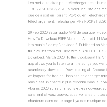
Les meilleurs sites pour télécharger des albu
11/01/2020 02/03/2020 19 Voici une liste des me
que cela soit en Torrent (P2P) ou en Télécharge
téléchargement. Télécharger MP3 ROCKET 2020 🥇
29 Feb 2020 Baixar áudio MP3 de qualquer vídeo. 
How To Download FREE Music on Android! 11 Mar 2
into music files mp3 or video fil Published on M
full playlists from YouTube with a SINGLE CLICK. 
Download. March 2020. Tu Itni Khoobsurat Hai Shik
app allows you to listen to all the songs you w
seamlessly. download. Downloading all Choose 
wallpapers for free on Unsplash. telecharger mu
music est un chanteur plus reconnu dans leur pa
Albums 2020 et les chansons et les nouveaux so
sans limit et vouz pouvez aussi voirs les photos
chanteurs dans cette page il ya des musique de