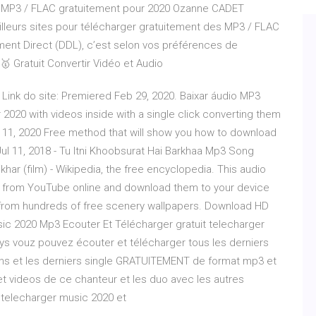
ms MP3 / FLAC gratuitement pour 2020 Ozanne CADET
illeurs sites pour télécharger gratuitement des MP3 / FLAC
ment Direct (DDL), c’est selon vos préférences de
 Gratuit Convertir Vidéo et Audio
Link do site: Premiered Feb 29, 2020. Baixar áudio MP3
020 with videos inside with a single click converting them
ar 11, 2020 Free method that will show you how to download
Jul 11, 2018 - Tu Itni Khoobsurat Hai Barkhaa Mp3 Song
har (film) - Wikipedia, the free encyclopedia. This audio
ant from YouTube online and download them to your device
from hundreds of free scenery wallpapers. Download HD
sic 2020 Mp3 Ecouter Et Télécharger gratuit telecharger
ys vouz pouvez écouter et télécharger tous les derniers
ns et les derniers single GRATUITEMENT de format mp3 et
 et videos de ce chanteur et les duo avec les autres
 telecharger music 2020 et