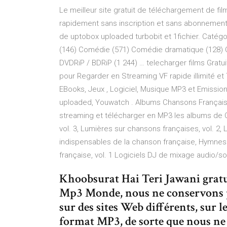
Le meilleur site gratuit de téléchargement de fil
rapidement sans inscription et sans abonnement e
de uptobox uploaded turbobit et 1fichier. Catégor
(146) Comédie (571) Comédie dramatique (128) 
DVDRiP / BDRiP (1 244) … telecharger films Gratui
pour Regarder en Streaming VF rapide illimité et
EBooks, Jeux , Logiciel, Musique MP3 et Emission 
uploaded, Youwatch . Albums Chansons Française
streaming et télécharger en MP3 les albums de 
vol. 3, Lumières sur chansons françaises, vol. 2,
indispensables de la chanson française, Hymnes 
française, vol. 1 Logiciels DJ de mixage audio/s
Khoobsurat Hai Teri Jawani gra
Mp3 Monde, nous ne conservons pas
sur des sites Web différents, sur l
format MP3, de sorte que nous ne 