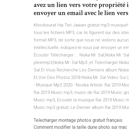
avez un lien vers votre propriété 
envoyer un email avec le lien ver
Khoobsurat Hai Teri Jawani gratuit mp3 musiq
tous les fichiers MP3, car ils figurent sur des si
format MP3, de sorte que nous ne violions aucun d
intellectuelle, indiquez-le nous par envoyer un e
Écouter Télécharger ... Niska Mr. Sal,Niska Mr. Sa
pleermp3,Niska Mr. Sal Mp3 ,et Telecharger Nisk
Sal Et Vous Recherche Les Derniers album Niska M
Et Voir Des Photos 2018 Niska Mr. Sal Video Sur 
- Musique Mp3 2020 - Nozika Artiste: Rai 2019 Mus
Rai 2019 Music mp3, music de Rai 2019 Music gra
Music mp3, Ecouter la musique Rai 2019 Music mp3 
Music mp3 gratuit, Le Dernier album Rai 2019 Mus
Telecharger montage photos gratuit français
Comment modifier la taille dune photo sur mac