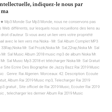
intellectuelle, indiquez-le nous par
s ma
ue! ★ Mp3 Monde Sur Mp3 Monde, nous ne conservons pas
tes Web différents, sur lesquels nous recueillons des liens au
roit d'auteur. Si vous avez un lien vers votre propriété
mail avec le lien vers ma Niska - Mr. Sal Album Complet MP3
l 33Rap,Niska Mr. Sal Prozik,Niska Mr. Sal,22rap,Niska Mr. Sal
a Mr. Sal Music Album 2018 music mp3 de album Niska Mr.
r. Sal Music Mp3 2018 et télécharger Niska Mr. Sal Gratuit
Le Site Ecrire Des Biographie de Jazzy Bazz Rai 2019 Music
ic . Genre: Rai Algerien. Morceaux: 42. Description: Ecoute
tuit, Album Rai 2019 Music mp3, Telecharger Rai 2019
gratuit , Site officiel de Rai 2019 Music, Ecouter Rai 2019
ic , telecharger les dernier Album Rai 2019 Music