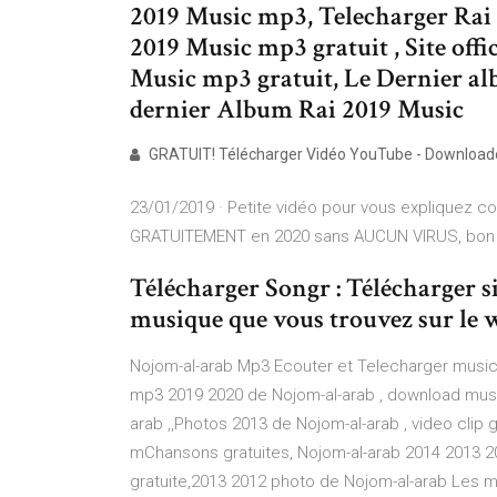
2019 Music mp3, Telecharger Rai
2019 Music mp3 gratuit , Site offi
Music mp3 gratuit, Le Dernier alb
dernier Album Rai 2019 Music
GRATUIT! Télécharger Vidéo YouTube - Downloader
23/01/2019 · Petite vidéo pour vous expliquez 
GRATUITEMENT en 2020 sans AUCUN VIRUS, bon vis
Télécharger Songr : Télécharger s
musique que vous trouvez sur le we
Nojom-al-arab Mp3 Ecouter et Telecharger musi
mp3 2019 2020 de Nojom-al-arab , download music
arab ,,Photos 2013 de Nojom-al-arab , video clip g
mChansons gratuites, Nojom-al-arab 2014 2013 2
gratuite,2013 2012 photo de Nojom-al-arab Les me