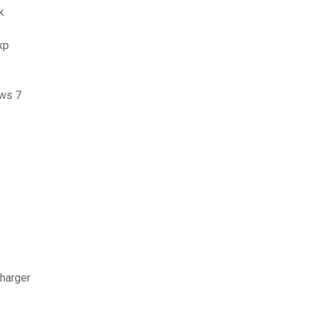
k
xp
ows 7
charger