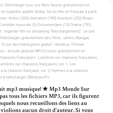
ms Télécharger tous vos films favoris gratuitement et
n superbe qualité dvdrip, hd ou mkv en français a partir
ies. Action (356) Animation (189) Aventure (232) Biopic
Comédie musicale (5) Documentaire (13) Drame (791)
t , regarder film en streaming TelechargementZ : un site
 Télécharger gratuitement des Films , séries, Mangas,
Tv sur des hebergeurs gratuit : Uptobox, 1Fichier,
s - écoute gratuite MP3 Ecouter gratuitement en
Chansons Françaises : Lumières sur chansons françaises,
 Lumières sur chansons françaises, vol. 1, Les
à la chanson française, vol. 2, Hymnes à la chanson
on à télécharger (Windows/Pc ...
tuit mp3 musique! ★ Mp3 Monde Sur
 tous les fichiers MP3, car ils figurent
esquels nous recueillons des liens au
violions aucun droit d'auteur. Si vous