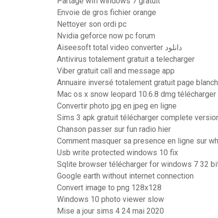
Partage wifi windows 7 gratuit
Envoie de gros fichier orange
Nettoyer son ordi pc
Nvidia geforce now pc forum
Aiseesoft total video converter دانلود
Antivirus totalement gratuit a telecharger
Viber gratuit call and message app
Annuaire inversé totalement gratuit page blanc
Mac os x snow leopard 10.6.8 dmg télécharger
Convertir photo jpg en jpeg en ligne
Sims 3 apk gratuit télécharger complete versio
Chanson passer sur fun radio hier
Comment masquer sa presence en ligne sur w
Usb write protected windows 10 fix
Sqlite browser télécharger for windows 7 32 bi
Google earth without internet connection
Convert image to png 128x128
Windows 10 photo viewer slow
Mise a jour sims 4 24 mai 2020