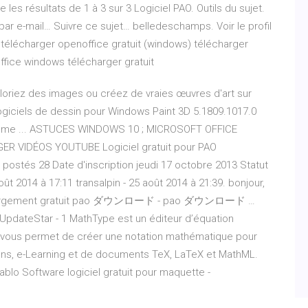
les résultats de 1 à 3 sur 3 Logiciel PAO. Outils du sujet.
par e-mail… Suivre ce sujet… belledeschamps. Voir le profil
élécharger openoffice gratuit (windows) télécharger
fice windows télécharger gratuit
oloriez des images ou créez de vraies œuvres d'art sur
logiciels de dessin pour Windows Paint 3D 5.1809.1017.0
phisme ... ASTUCES WINDOWS 10 ; MICROSOFT OFFICE
R VIDÉOS YOUTUBE Logiciel gratuit pour PAO
ostés 28 Date d'inscription jeudi 17 octobre 2013 Statut
ût 2014 à 17:11 transalpin - 25 août 2014 à 21:39. bonjour,
Téléchargement gratuit pao ダウンロード - pao ダウンロード …
dateStar - 1 MathType est un éditeur d’équation
Il vous permet de créer une notation mathématique pour
ions, e-Learning et de documents TeX, LaTeX et MathML.
ablo Software logiciel gratuit pour maquette -