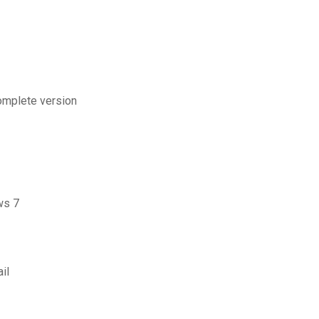
complete version
ws 7
il