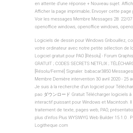
en attente d'une réponse + Nouveau sujet. Affiche 
Afficher la page imprimable; Envoyer cette page 
Voir les messages Membre Messages 28. 22/07 t
openoffice windows, openoffice windows, openof
Logiciels de dessin pour Windows Gribouillez, c
votre ordinateur avec notre petite sélection de 
Logiciel gratuit pour PAO [Résolu] - Forum Gra
GRATUIT ; CODES SECRETS NETFLIX ; TÉLÉCHARGE
[Résolu/Fermé] Signaler. babacar3850 Messages p
Membre Dernière intervention 30 avril 2020 - 25 ao
Je suis à la recherche d'un logiciel pour 
pao ダウンロード Gratuit Télécharger logiciels à Up
interactif puissant pour Windows et Macintosh. 
traitement de texte, pages web, PAO, présentat
plus d'infos Plus WYSIWYG Web Builder 15.1.0 . P
Logitheque.com