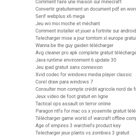
Comment faire une maison sur minecraft
Convertir gratuitement un document pdf en wor
Serif webplus x6 mega
Jeu wii moi moche et méchant
Comment installer et jouer a fortnite sur androi
Telecharger mise a jour tomtom xl europe gratui
Wanna be the guy gaiden télécharger
Avg cleaner pro apk complete gratuit télécharg
Java runtime environment 6 update 30
Jeu ipad gratuit sans connexion
Xvid codec for windows media player classic
Corel draw para windows 7
Consulter mon compte crédit agricole nord de f
Jeux video de foot gratuit en ligne
Tactical ops assault on terror online
Paragon ntfs for mac os x yosemite gratuit tél
Télécharger game world of warcraft offline com
Age of empires 3 warchiefs product key
Telecharger jeux plants vs zombies 3 gratuit