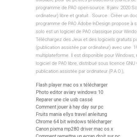
programme de PAO open-source. 8 janv. 2020 Scri
ordinateur) libre et gratuit . Source : Créer un
programme de PAO Adobe InDesign propose à ses
solo est un logiciel de PAO classique pour Windo
Téléchargez des Jeux et des logiciels gratuits 
(publication assistée par ordinateur) avec une 19
multiplateforme. Il est disponible pour Windows
logiciel de PAO libre, distribué sous licence GNU 
publication assistée par ordinateur (P.A.O.),
Flash player mac os x télécharger
Photo editor aviary windows 10
Reparer une cle usb cassé
Comment jouer à hay day sur pc
Fruits mania ellys travel anleitung
Chrome 64 bit windows télécharger
Canon pixma mp280 driver mac os x
Comment remettre un ecran droit sur pc