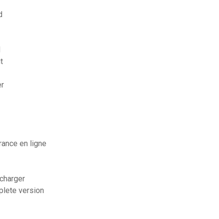
d
d
t
er
rance en ligne
écharger
plete version