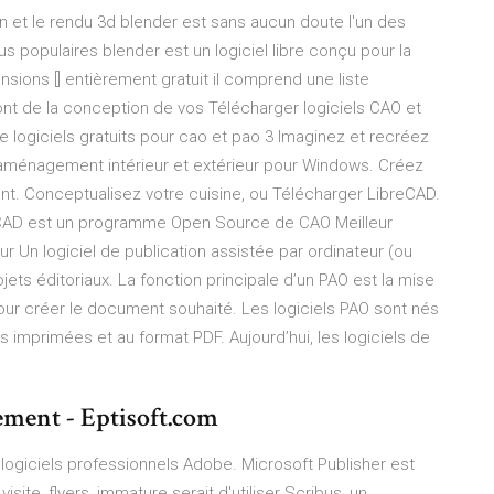
on et le rendu 3d blender est sans aucun doute l'un des
us populaires blender est un logiciel libre conçu pour la
nsions [] entièrement gratuit il comprend une liste
nt de la conception de vos Télécharger logiciels CAO et
de logiciels gratuits pour cao et pao 3 Imaginez et recréez
'aménagement intérieur et extérieur pour Windows. Créez
t. Conceptualisez votre cuisine, ou Télécharger LibreCAD.
reCAD est un programme Open Source de CAO Meilleur
ur Un logiciel de publication assistée par ordinateur (ou
rojets éditoriaux. La fonction principale d’un PAO est la mise
ur créer le document souhaité. Les logiciels PAO sont nés
 imprimées et au format PDF. Aujourd’hui, les logiciels de
tement - Eptisoft.com
logiciels professionnels Adobe. Microsoft Publisher est
isite, flyers, immature serait d'utiliser Scribus, un