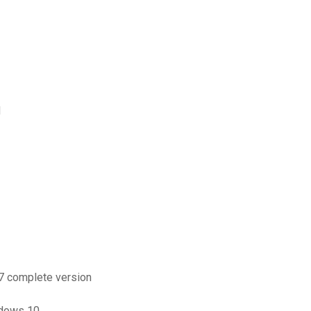
d
 7 complete version
ndows 10