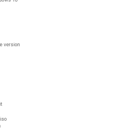
e version
t
 iso
0