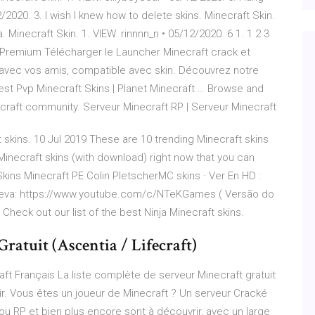
2020. 3. I wish I knew how to delete skins. Minecraft Skin.
. Minecraft Skin. 1. VIEW. rinnnn_n • 05/12/2020. 6 1. 1 2 3
 Premium Télécharger le Launcher Minecraft crack et
r avec vos amis, compatible avec skin. Découvrez notre
st Pvp Minecraft Skins | Planet Minecraft … Browse and
craft community. Serveur Minecraft RP | Serveur Minecraft
skins. 10 Jul 2019 These are 10 trending Minecraft skins
Minecraft skins (with download) right now that you can
ins Minecraft PE Colin PletscherMC skins · Ver En HD :
creva: https://www.youtube.com/c/NTeKGames ( Versão do
eck out our list of the best Ninja Minecraft skins.
atuit (Ascentia / Lifecraft)
aft Français La liste complète de serveur Minecraft gratuit
 Vous êtes un joueur de Minecraft ? Un serveur Cracké
 ou RP et bien plus encore sont à découvrir, avec un large