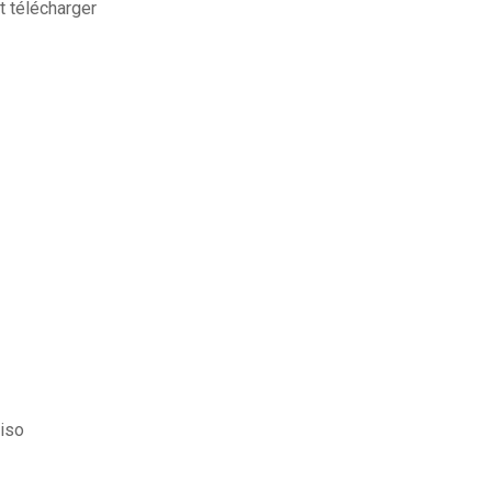
t télécharger
 iso