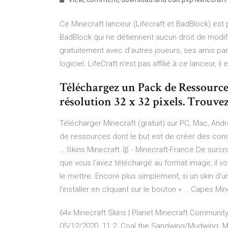
Ce Minecraft lanceur (Lifecraft et BadBlock) est 
BadBlock qui ne détiennent aucun droit de modificat
gratuitement avec d'autres joueurs, ses amis par e
logiciel. LifeCraft n'est pas affilié à ce lanceur, il 
Téléchargez un Pack de Ressource
résolution 32 x 32 pixels. Trouvez 
Télécharger Minecraft (gratuit) sur PC, Mac, Andro
de ressources dont le but est de créer des cons
… Skins Minecraft 🥇 - Minecraft-France De surcroî
que vous l’avez téléchargé au format image, il v
le mettre. Encore plus simplement, si un skin d’u
l’installer en cliquant sur le bouton « … Capes M
64x Minecraft Skins | Planet Minecraft Community 
05/12/2020. 11 2. Coal the Sandwing/Mudwing. Min