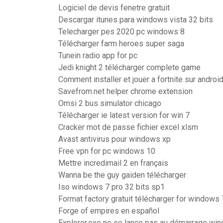
Logiciel de devis fenetre gratuit
Descargar itunes para windows vista 32 bits
Telecharger pes 2020 pc windows 8
Télécharger farm heroes super saga
Tunein radio app for pc
Jedi knight 2 télécharger complete game
Comment installer et jouer a fortnite sur androi
Savefrom.net helper chrome extension
Omsi 2 bus simulator chicago
Télécharger ie latest version for win 7
Cracker mot de passe fichier excel xlsm
Avast antivirus pour windows xp
Free vpn for pc windows 10
Mettre incredimail 2 en français
Wanna be the guy gaiden télécharger
Iso windows 7 pro 32 bits sp1
Format factory gratuit télécharger for windows
Forge of empires en español
Explorer.exe ne se lance pas au démarrage wi