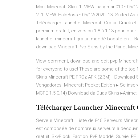
Man. Minecraft Skin. 1. VIEW. hangman010 • 05/12/
2. 1. VIEW. HaloBoss • 05/12/2020. 13. Suited Asta
Télécharger Launcher Minecraft Gratuit Crack et
premium gratuit, en version 1.8 à 1.13 pour joue
launcher minecraft gratuit moddé boosté en … Be
download Minecraft Pvp Skins by the Planet Mine
View, comment, download and edit pvp Minecraft 
for everyone to use! These are some of the top 
Skins Minecraft PE PROz APK (2.3M) - Download Sk
Vengadores Minecraft Pocket Edition ▸ Se ins
MCPE 1.5.0.14) Download da Duas Skins ▸Anime: Ch
Télécharger Launcher Minecraft Gr
Serveur Minecraft : Liste de 846 Serveurs Minecr
est composée de nombreux serveurs à découvrir.
gratuit, SkyBlock, Faction, PvP Moddé, Survie, PE