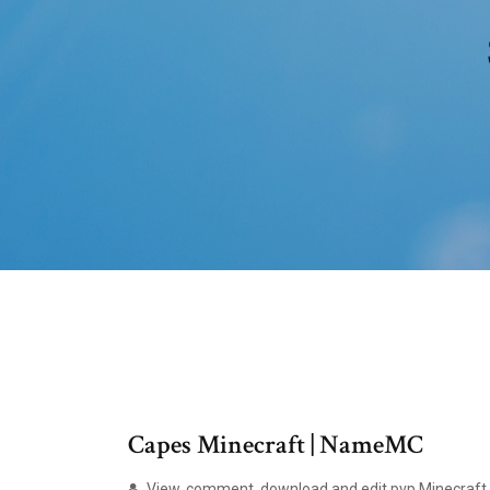
Capes Minecraft | NameMC
View, comment, download and edit pvp Minecraft 