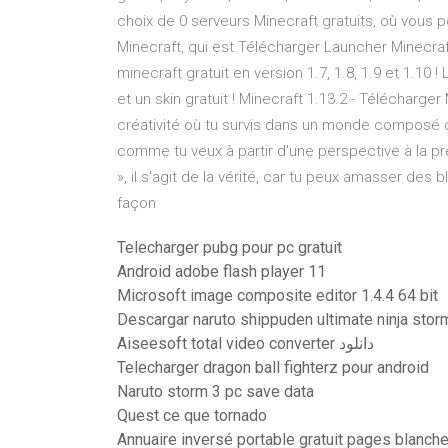
choix de 0 serveurs Minecraft gratuits, où vous p
Minecraft, qui est Télécharger Launcher Minecraft
minecraft gratuit en version 1.7, 1.8, 1.9 et 1.10 
et un skin gratuit ! Minecraft 1.13.2 - Télécharger
créativité où tu survis dans un monde composé 
comme tu veux à partir d'une perspective à la 
», il s'agit de la vérité, car tu peux amasser des b
façon
Telecharger pubg pour pc gratuit
Android adobe flash player 11
Microsoft image composite editor 1.4.4 64 bit
Descargar naruto shippuden ultimate ninja sto
Aiseesoft total video converter دانلود
Telecharger dragon ball fighterz pour android
Naruto storm 3 pc save data
Quest ce que tornado
Annuaire inversé portable gratuit pages blanch