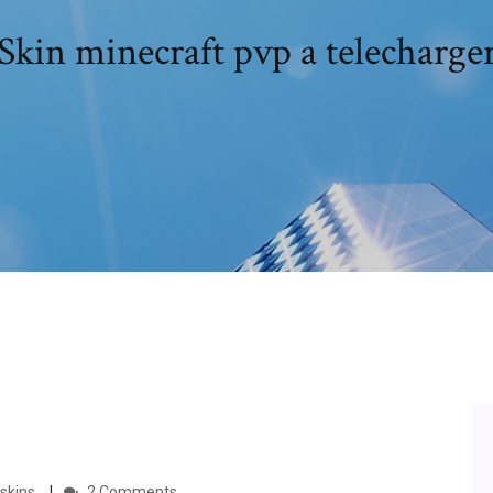
Skin minecraft pvp a telecharge
skins.
2 Comments