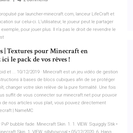
propulsé par launcher-minecraft.com, lanceur LifeCraft et
ion sur celui-ci. L'utilisateur, le joueur peut le partager
xemple, pour jouer plus. Il n'a pas le droit de revendre le
est
s | Textures pour Minecraft en
ici le pack de vos rêves !
id et ... 10/12/2019 · Minecraft est un jeu vidéo de gestion
tructions à bases de blocs cubiques afin de se protéger
t, changer votre skin relève de la pure formalité. Une fois
ous suffit de vous connecter sur minecraft.net pour pouvoir
n de nos articles vous plait, vous pouvez directement
inecraft | NameMC
PvP bubble fade. Minecraft Skin. 1. 1. VIEW. Squiggly Stik •
ecraft Skin. 1. VIEW. sillyboycoal • 05/12/2020. 6. Hang