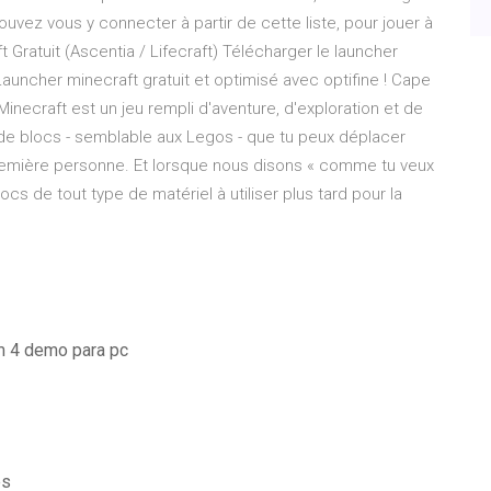
ouvez vous y connecter à partir de cette liste, pour jouer à
 Gratuit (Ascentia / Lifecraft) Télécharger le launcher
! Launcher minecraft gratuit et optimisé avec optifine ! Cape
 Minecraft est un jeu rempli d'aventure, d'exploration et de
de blocs - semblable aux Legos - que tu peux déplacer
première personne. Et lorsque nous disons « comme tu veux
locs de tout type de matériel à utiliser plus tard pour la
rm 4 demo para pc
es