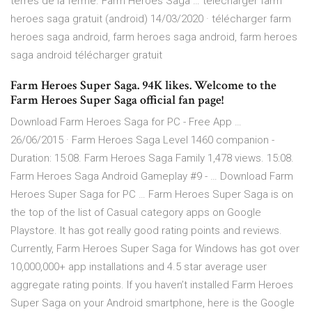
terres de la ferme. Farm Heroes Saga … télécharger farm
heroes saga gratuit (android) 14/03/2020 · télécharger farm
heroes saga android, farm heroes saga android, farm heroes
saga android télécharger gratuit
Farm Heroes Super Saga. 94K likes. Welcome to the
Farm Heroes Super Saga official fan page!
Download Farm Heroes Saga for PC - Free App …
26/06/2015 · Farm Heroes Saga Level 1460 companion -
Duration: 15:08. Farm Heroes Saga Family 1,478 views. 15:08.
Farm Heroes Saga Android Gameplay #9 - … Download Farm
Heroes Super Saga for PC … Farm Heroes Super Saga is on
the top of the list of Casual category apps on Google
Playstore. It has got really good rating points and reviews.
Currently, Farm Heroes Super Saga for Windows has got over
10,000,000+ app installations and 4.5 star average user
aggregate rating points. If you haven’t installed Farm Heroes
Super Saga on your Android smartphone, here is the Google