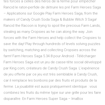
tes forces à celles des héros de la ferme pour empêcher
Rancid le raton-perfide de détruire les pré Farm Heroes Saga
– Applications sur Google Play Farm Heroes Saga, from the
makers of Candy Crush Soda Saga & Bubble Witch 3 Saga!
Rancid the Racoon is trying to spoil the precious Farm Lands,
stealing as many Cropsies as he can along the way. Join
forces with the Farm Heroes and help collect the Cropsies to
save the day! Play through hundreds of levels solving puzzles
by switching, matching and collecting Cropsies across the
farm! Farm Heroes Saga 5.34.8 pour Android - Télécharger
Farm Heroes Saga est un jeu de casse-tête social développé
par King.com, créateurs de Candy Crush Saga. L'expérience
de jeu offerte par ce jeu est très semblable à Candy Crush,
car il remplace les bonbons par des fruits et produits de la
ferme. La jouabilité est aussi pratiquement identique : vous
combinez les fruits du même type sur une grille pour les faire
disparaître. En Farm Heroes Super Saga – ImaBox