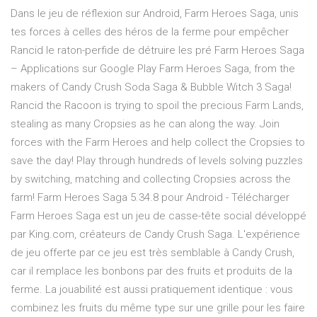
Dans le jeu de réflexion sur Android, Farm Heroes Saga, unis
tes forces à celles des héros de la ferme pour empêcher
Rancid le raton-perfide de détruire les pré Farm Heroes Saga
– Applications sur Google Play Farm Heroes Saga, from the
makers of Candy Crush Soda Saga & Bubble Witch 3 Saga!
Rancid the Racoon is trying to spoil the precious Farm Lands,
stealing as many Cropsies as he can along the way. Join
forces with the Farm Heroes and help collect the Cropsies to
save the day! Play through hundreds of levels solving puzzles
by switching, matching and collecting Cropsies across the
farm! Farm Heroes Saga 5.34.8 pour Android - Télécharger
Farm Heroes Saga est un jeu de casse-tête social développé
par King.com, créateurs de Candy Crush Saga. L'expérience
de jeu offerte par ce jeu est très semblable à Candy Crush,
car il remplace les bonbons par des fruits et produits de la
ferme. La jouabilité est aussi pratiquement identique : vous
combinez les fruits du même type sur une grille pour les faire